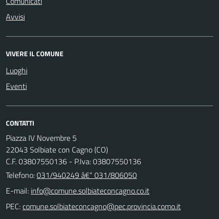
Comunicati
Avvisi
VIVERE IL COMUNE
Luoghi
Eventi
CONTATTI
Piazza IV Novembre 5
22043 Solbiate con Cagno (CO)
C.F. 03807550136 - P.Iva: 03807550136
Telefono:
031/940249 â€“ 031/806050
E-mail:
PEC: