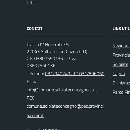
Uffici
CONTATTI
LINK UTIL
Piazza IV Novembre 5
Regione 
22043 Solbiate con Cagno (CO)
Provinci
C.F. 03807550136 - P.Iva:
Solbiate
03807550136
Telefono:
031/940249 â€“ 031/806050
Cagno
E-mail:
Dichiaraz
Parco Pi
PEC: