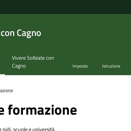
 con Cagno
Vivere Solbiate con
Cagno
Imposte
Istruzione
azione
e formazione
r nidi, scuole e università.