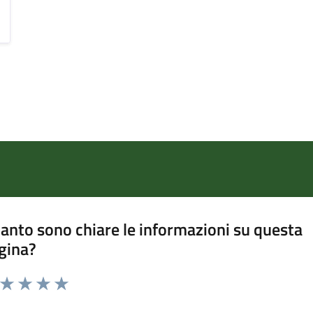
anto sono chiare le informazioni su questa
gina?
a da 1 a 5 stelle la pagina
ta 1 stelle su 5
Valuta 2 stelle su 5
Valuta 3 stelle su 5
Valuta 4 stelle su 5
Valuta 5 stelle su 5