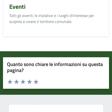
Eventi
Tutti gli eventi, le iniziative e i luoghi d'interesse per
scoprire e vivere il territorio comunale.
Quanto sono chiare le informazioni su questa
pagina?
Valuta da 1 a 5 stelle la pagina
Valuta 1 stelle su 5
Valuta 2 stelle su 5
Valuta 3 stelle su 5
Valuta 4 stelle su 5
Valuta 5 stelle su 5