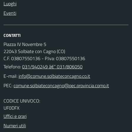
Luoghi
Eventi
CONTATTI
Piazza IV Novembre 5
22043 Solbiate con Cagno (CO)
C.F. 03807550136 - P.Iva: 03807550136
Telefono:
031/940249 â€“ 031/806050
E-mail:
PEC:
CODICE UNIVOCO:
UF0DFX
Uffici e orari
Numeri utili