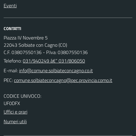
Eventi
CONTATTI
Piazza IV Novembre 5
22043 Solbiate con Cagno (CO)
C.F. 03807550136 - P.Iva: 03807550136
Telefono:
031/940249 â€“ 031/806050
E-mail:
PEC:
CODICE UNIVOCO:
UF0DFX
Uffici e orari
Numeri utili