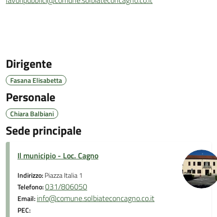
lavoripubblici@comune.solbiateconcagno.co.it
Dirigente
Fasana Elisabetta
Personale
Chiara Balbiani
Sede principale
Il municipio - Loc. Cagno
Indirizzo:
Piazza Italia 1
031/806050
Telefono:
info@comune.solbiateconcagno.co.it
Email:
PEC: