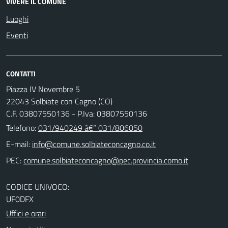
VIVERE IL COMUNE
Luoghi
Eventi
CONTATTI
Piazza IV Novembre 5
22043 Solbiate con Cagno (CO)
C.F. 03807550136 - P.Iva: 03807550136
Telefono:
031/940249 â€“ 031/806050
E-mail:
PEC:
CODICE UNIVOCO:
UF0DFX
Uffici e orari