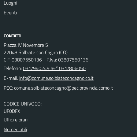
Luoghi
Eventi
CONTATTI
Piazza IV Novembre 5
22043 Solbiate con Cagno (CO)
C.F. 03807550136 - P.Iva: 03807550136
Telefono:
031/940249 â€“ 031/806050
E-mail:
PEC:
CODICE UNIVOCO:
UF0DFX
Uffici e orari
Numeri utili