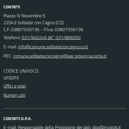
CONTATTI
Piazza IV Novembre 5
22043 Solbiate con Cagno (CO)
C.F. 03807550136 - P.Iva: 03807550136
Telefono:
031/940249 â€“ 031/806050
E-mail:
PEC:
CODICE UNIVOCO:
UF0DFX
Uffici e orari
Numeri utili
CONTATTI D.P.O.
E-mail:
Responsabile della Protezione dei dati: