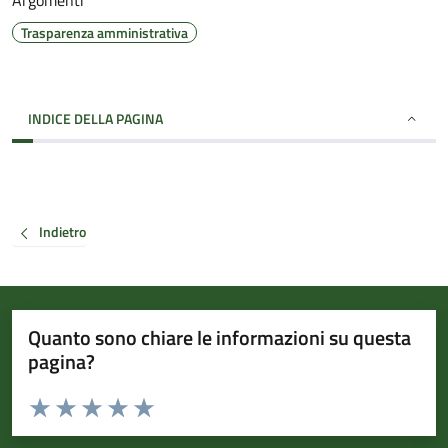
Argomenti
Trasparenza amministrativa
INDICE DELLA PAGINA
Indietro
Quanto sono chiare le informazioni su questa
pagina?
Valuta da 1 a 5 stelle la pagina
Valuta 1 stelle su 5
Valuta 2 stelle su 5
Valuta 3 stelle su 5
Valuta 4 stelle su 5
Valuta 5 stelle su 5