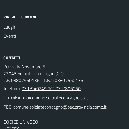
VIVERE IL COMUNE
Luoghi
Eventi
CONTATTI
Piazza IV Novembre 5
22043 Solbiate con Cagno (CO)
C.F. 03807550136 - P.Iva: 03807550136
Telefono:
031/940249 â€“ 031/806050
E-mail:
PEC:
CODICE UNIVOCO:
UF0DFX