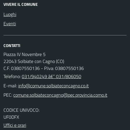
VIVERE IL COMUNE
Luoghi
Eventi
CONTATTI
Piazza IV Novembre 5
22043 Solbiate con Cagno (CO)
C.F. 03807550136 - P.Iva: 03807550136
Telefono:
031/940249 â€“ 031/806050
E-mail:
PEC:
CODICE UNIVOCO:
UF0DFX
Uffici e orari