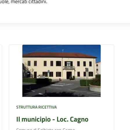
uole, mercati cittadini.
STRUTTURA RICETTIVA
Il municipio - Loc. Cagno
Comune di Solbiate con Cagno