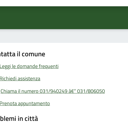
ta 1 stelle su 5
Valuta 2 stelle su 5
Valuta 3 stelle su 5
Valuta 4 stelle su 5
Valuta 5 stelle su 5
tatta il comune
Leggi le domande frequenti
Richiedi assistenza
Chiama il numero 031/940249 â€“ 031/806050
Prenota appuntamento
blemi in città