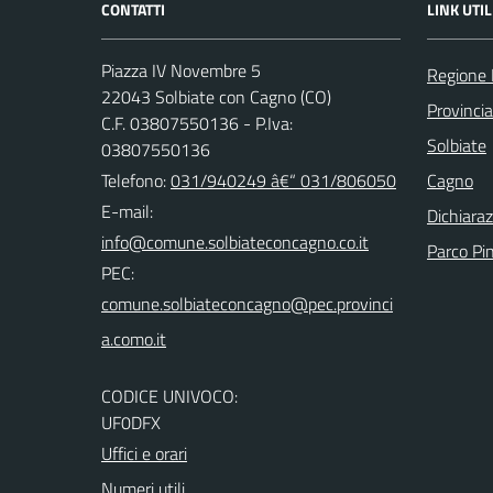
CONTATTI
LINK UTIL
Piazza IV Novembre 5
Regione 
22043 Solbiate con Cagno (CO)
Provinci
C.F. 03807550136 - P.Iva:
Solbiate
03807550136
Telefono:
031/940249 â€“ 031/806050
Cagno
E-mail:
Dichiaraz
Parco Pi
PEC:
CODICE UNIVOCO:
UF0DFX
Uffici e orari
Numeri utili