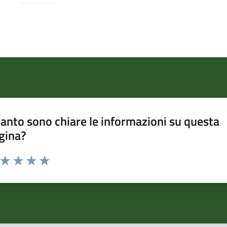
anto sono chiare le informazioni su questa
gina?
a da 1 a 5 stelle la pagina
ta 1 stelle su 5
Valuta 2 stelle su 5
Valuta 3 stelle su 5
Valuta 4 stelle su 5
Valuta 5 stelle su 5