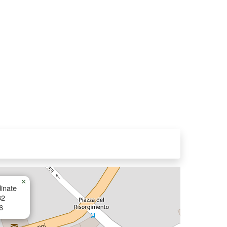
×
inate
82
6