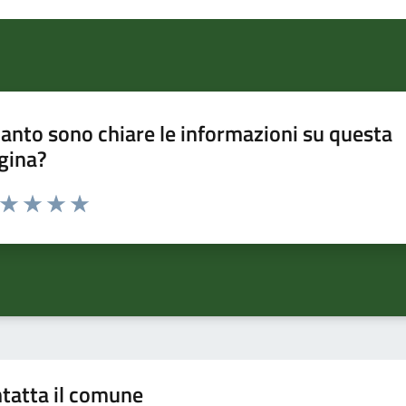
anto sono chiare le informazioni su questa
gina?
a da 1 a 5 stelle la pagina
ta 1 stelle su 5
Valuta 2 stelle su 5
Valuta 3 stelle su 5
Valuta 4 stelle su 5
Valuta 5 stelle su 5
tatta il comune