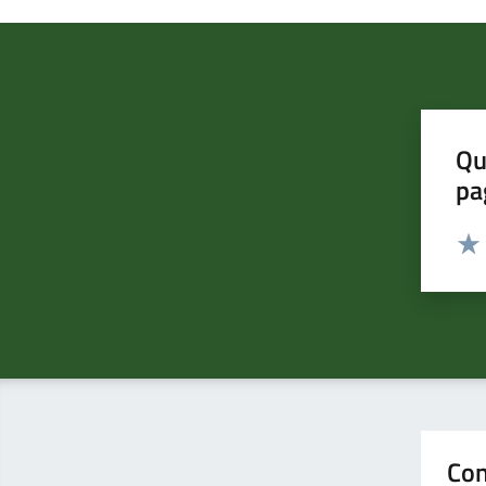
Qu
pa
Valut
Valu
Con