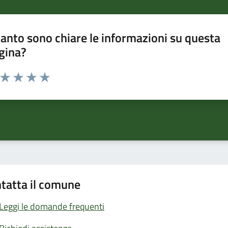
anto sono chiare le informazioni su questa
gina?
a da 1 a 5 stelle la pagina
ta 1 stelle su 5
Valuta 2 stelle su 5
Valuta 3 stelle su 5
Valuta 4 stelle su 5
Valuta 5 stelle su 5
tatta il comune
Leggi le domande frequenti