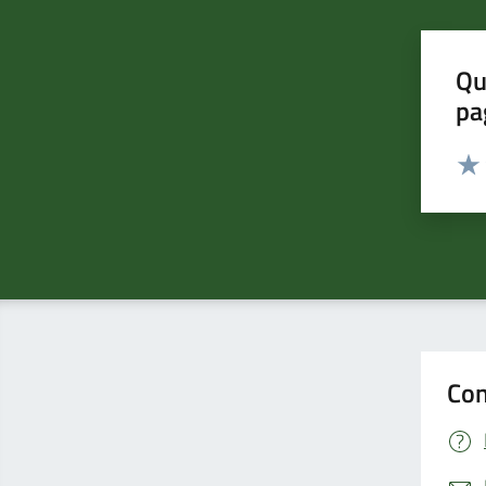
Qu
pa
Valut
Valu
Con