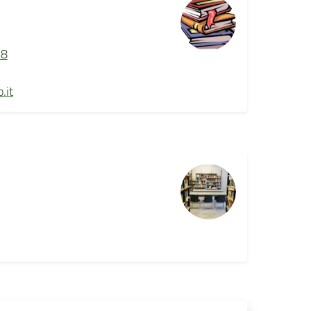
 8
.it