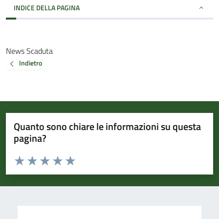
INDICE DELLA PAGINA
News Scaduta
Indietro
Quanto sono chiare le informazioni su questa
pagina?
Valuta da 1 a 5 stelle la pagina
Valuta 1 stelle su 5
Valuta 2 stelle su 5
Valuta 3 stelle su 5
Valuta 4 stelle su 5
Valuta 5 stelle su 5