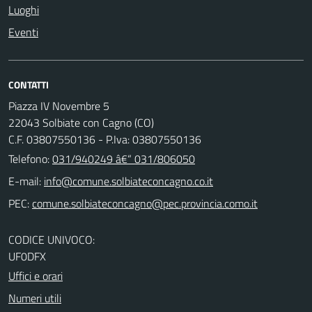
Luoghi
Eventi
CONTATTI
Piazza IV Novembre 5
22043 Solbiate con Cagno (CO)
C.F. 03807550136 - P.Iva: 03807550136
Telefono:
031/940249 â€“ 031/806050
E-mail:
PEC:
CODICE UNIVOCO:
UF0DFX
Uffici e orari
Numeri utili