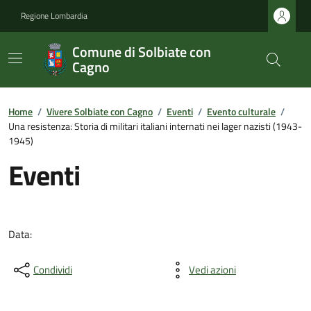
Regione Lombardia
Comune di Solbiate con
Cagno
Home
/
Vivere Solbiate con Cagno
/
Eventi
/
Evento culturale
/
Una resistenza: Storia di militari italiani internati nei lager nazisti (1943-
1945)
Eventi
Data:
Condividi
Vedi azioni