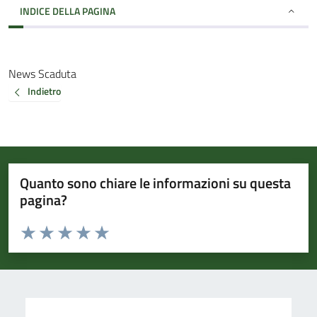
INDICE DELLA PAGINA
News Scaduta
Indietro
Quanto sono chiare le informazioni su questa
pagina?
Valuta da 1 a 5 stelle la pagina
Valuta 1 stelle su 5
Valuta 2 stelle su 5
Valuta 3 stelle su 5
Valuta 4 stelle su 5
Valuta 5 stelle su 5