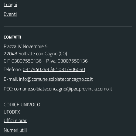
Luoghi
Eventi
CONTATTI
Piazza IV Novembre 5
22043 Solbiate con Cagno (CO)
C.F. 03807550136 - P.Iva: 03807550136
Telefono:
031/940249 â€“ 031/806050
E-mail:
PEC:
CODICE UNIVOCO:
UF0DFX
Uffici e orari
Numeri utili