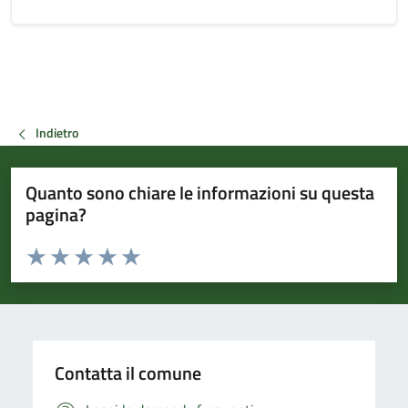
Indietro
Quanto sono chiare le informazioni su questa
pagina?
Valuta da 1 a 5 stelle la pagina
Valuta 1 stelle su 5
Valuta 2 stelle su 5
Valuta 3 stelle su 5
Valuta 4 stelle su 5
Valuta 5 stelle su 5
Contatta il comune