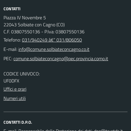
CONTATTI
Piazza IV Novembre 5
22043 Solbiate con Cagno (CO)
C.F. 03807550136 - P.Iva: 03807550136
Telefono:
031/940249 â€“ 031/806050
E-mail:
PEC:
CODICE UNIVOCO:
UF0DFX
Uffici e orari
Numeri utili
CONTATTI D.P.O.
E-mail:
Responsabile della Protezione dei dati: