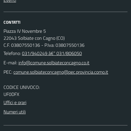
CONTATTI
Piazza IV Novembre 5
22043 Solbiate con Cagno (CO)
C.F. 03807550136 - P.Iva: 03807550136
Telefono:
031/940249 â€“ 031/806050
E-mail:
PEC:
CODICE UNIVOCO:
UF0DFX
Uffici e orari
Numeri utili