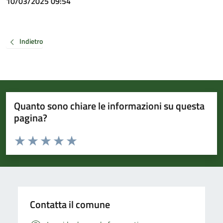
10/03/2025 09:54
Indietro
Quanto sono chiare le informazioni su questa
pagina?
Valuta da 1 a 5 stelle la pagina
Valuta 1 stelle su 5
Valuta 2 stelle su 5
Valuta 3 stelle su 5
Valuta 4 stelle su 5
Valuta 5 stelle su 5
Contatta il comune